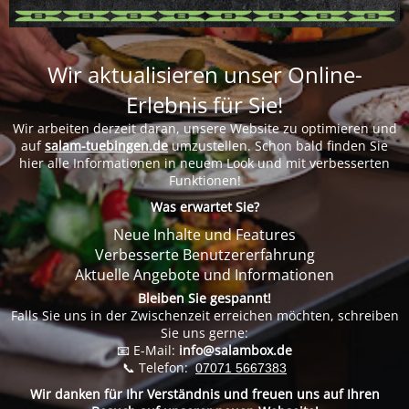
Wir aktualisieren unser Online-
Erlebnis für Sie!
Wir arbeiten derzeit daran, unsere Website zu optimieren und
auf
salam-tuebingen.de
umzustellen. Schon bald finden Sie
hier alle Informationen in neuem Look und mit verbesserten
Funktionen!
Was erwartet Sie?
Neue Inhalte und Features
Verbesserte Benutzererfahrung
Aktuelle Angebote und Informationen
Bleiben Sie gespannt!
Falls Sie uns in der Zwischenzeit erreichen möchten, schreiben
Sie uns gerne:
📧 E-Mail:
info@salambox.de
📞 Telefon:
07071 5667383
Wir danken für Ihr Verständnis und freuen uns auf Ihren