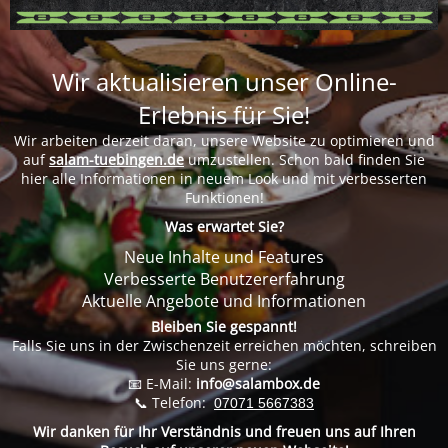
Wir aktualisieren unser Online-
Erlebnis für Sie!
Wir arbeiten derzeit daran, unsere Website zu optimieren und
auf
salam-tuebingen.de
umzustellen. Schon bald finden Sie
hier alle Informationen in neuem Look und mit verbesserten
Funktionen!
Was erwartet Sie?
Neue Inhalte und Features
Verbesserte Benutzererfahrung
Aktuelle Angebote und Informationen
Bleiben Sie gespannt!
Falls Sie uns in der Zwischenzeit erreichen möchten, schreiben
Sie uns gerne:
📧 E-Mail:
info@salambox.de
📞 Telefon:
07071 5667383
Wir danken für Ihr Verständnis und freuen uns auf Ihren